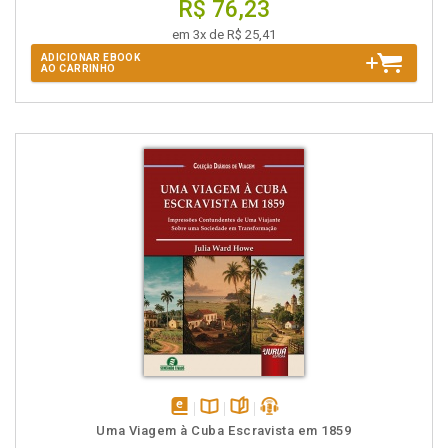
R$ 76,23
em 3x de R$ 25,41
ADICIONAR EBOOK
AO CARRINHO
disponível
Disponível
páginas
podcast
Uma Viagem à Cuba Escravista em 1859
em
na