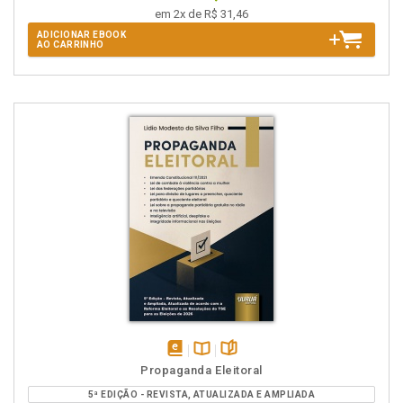
em 2x de R$ 31,46
ADICIONAR EBOOK
AO CARRINHO
disponível
Disponível
páginas
Propaganda Eleitoral
em
na
5ª EDIÇÃO - REVISTA, ATUALIZADA E AMPLIADA
eBook
B.V.