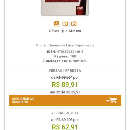
disponível
Disponível
páginas
Olhos Que Matam
em
na
eBook
B.V.
Micheli Daiane de Lima Toporowicz
ISBN:
978652632148-5
Páginas:
188
Publicado em:
07/08/2026
VERSÃO IMPRESSA
de
R$ 99,90
* por
R$ 89,91
em 3x de R$ 29,97
ADICIONAR AO
CARRINHO
VERSÃO DIGITAL
de
R$ 69,90
* por
R$ 62,91