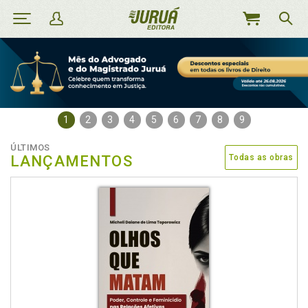
MEU
CARRINHO
1
2
3
4
5
6
7
8
9
ÚLTIMOS
LANÇAMENTOS
Todas as obras