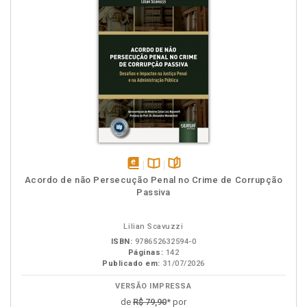
disponível
Disponível
páginas
Acordo de não Persecução Penal no Crime de Corrupção
em
na
Passiva
eBook
B.V.
Lilian Scavuzzi
ISBN:
978652632594-0
Páginas:
142
Publicado em:
31/07/2026
VERSÃO IMPRESSA
de
R$ 79,90
* por