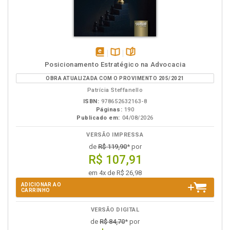
disponível
Disponível
páginas
Posicionamento Estratégico na Advocacia
em
na
OBRA ATUALIZADA COM O PROVIMENTO 205/2021
eBook
B.V.
Patrícia Steffanello
ISBN:
978652632163-8
Páginas:
190
Publicado em:
04/08/2026
VERSÃO IMPRESSA
de
R$ 119,90
* por
R$ 107,91
em 4x de R$ 26,98
ADICIONAR AO
CARRINHO
VERSÃO DIGITAL
de
R$ 84,70
* por