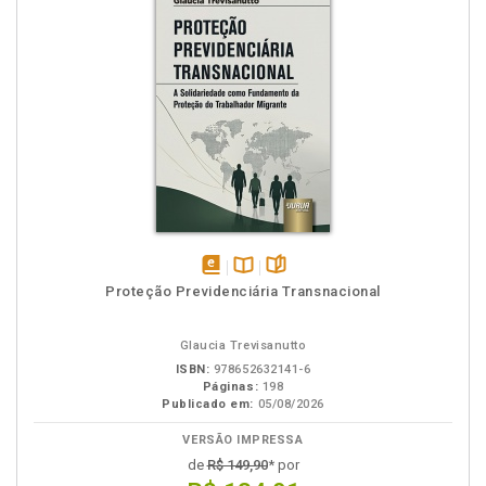
disponível
Disponível
páginas
Proteção Previdenciária Transnacional
em
na
eBook
B.V.
Glaucia Trevisanutto
ISBN:
978652632141-6
Páginas:
198
Publicado em:
05/08/2026
VERSÃO IMPRESSA
de
R$ 149,90
* por