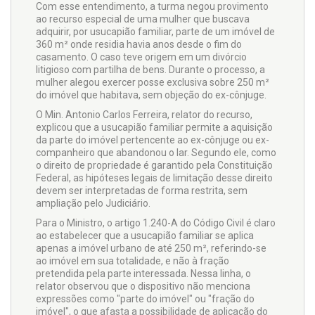
Com esse entendimento, a turma negou provimento
ao recurso especial de uma mulher que buscava
adquirir, por usucapião familiar, parte de um imóvel de
360 m² onde residia havia anos desde o fim do
casamento. O caso teve origem em um divórcio
litigioso com partilha de bens. Durante o processo, a
mulher alegou exercer posse exclusiva sobre 250 m²
do imóvel que habitava, sem objeção do ex-cônjuge.
O Min. Antonio Carlos Ferreira, relator do recurso,
explicou que a usucapião familiar permite a aquisição
da parte do imóvel pertencente ao ex-cônjuge ou ex-
companheiro que abandonou o lar. Segundo ele, como
o direito de propriedade é garantido pela Constituição
Federal, as hipóteses legais de limitação desse direito
devem ser interpretadas de forma restrita, sem
ampliação pelo Judiciário.
Para o Ministro, o artigo 1.240-A do Código Civil é claro
ao estabelecer que a usucapião familiar se aplica
apenas a imóvel urbano de até 250 m², referindo-se
ao imóvel em sua totalidade, e não à fração
pretendida pela parte interessada. Nessa linha, o
relator observou que o dispositivo não menciona
expressões como "parte do imóvel" ou "fração do
imóvel", o que afasta a possibilidade de aplicação do