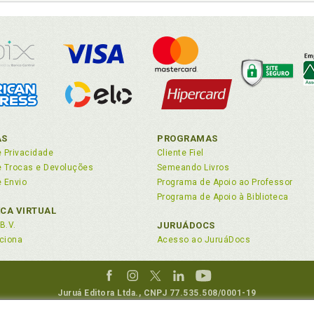
AS
PROGRAMAS
e Privacidade
Cliente Fiel
de Trocas e Devoluções
Semeando Livros
e Envio
Programa de Apoio ao Professor
Programa de Apoio à Biblioteca
ECA VIRTUAL
B.V.
JURUÁDOCS
ciona
Acesso ao JuruáDocs
Juruá Editora Ltda., CNPJ 77.535.508/0001-19
Juruá Informática Ltda., CNPJ 01.701.561/0001-80