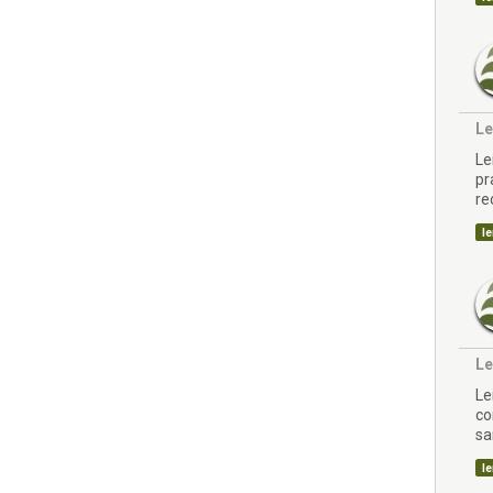
Le
Le
pr
re
sa
le
Le
Le
co
sa
le