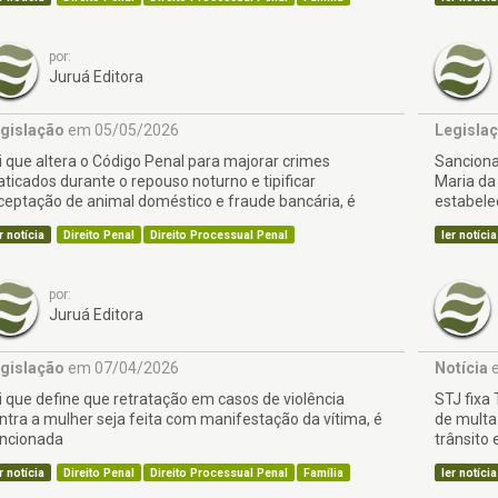
por:
Juruá Editora
gislação
em 05/05/2026
Legisla
i que altera o Código Penal para majorar crimes
Sanciona
aticados durante o repouso noturno e tipificar
Maria da 
ceptação de animal doméstico e fraude bancária, é
estabele
ncionada
r notícia
Direito Penal
Direito Processual Penal
ler notícia
por:
Juruá Editora
gislação
em 07/04/2026
Notícia
e
i que define que retratação em casos de violência
STJ fixa
ntra a mulher seja feita com manifestação da vítima, é
de multa
ncionada
trânsito
r notícia
Direito Penal
Direito Processual Penal
Família
ler notícia