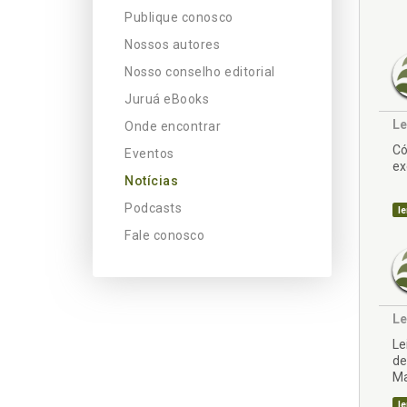
Publique conosco
Nossos autores
Nosso conselho editorial
Juruá eBooks
Le
Onde encontrar
Có
Eventos
ex
Notícias
Podcasts
le
Fale conosco
Le
Le
de
Ma
le