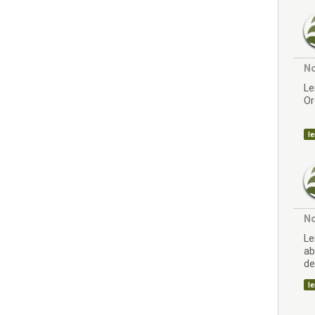
No
Le
Or
le
No
Le
ab
de
le