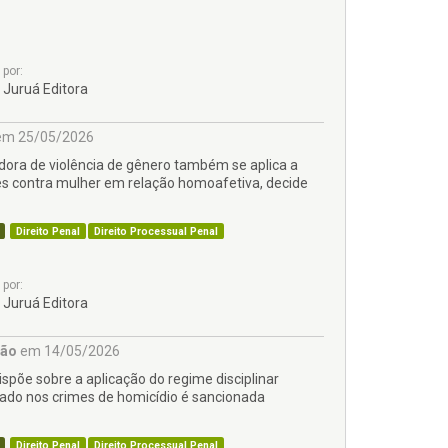
por:
Juruá Editora
m 25/05/2026
adora de violência de gênero também se aplica a
s contra mulher em relação homoafetiva, decide
Direito Penal
Direito Processual Penal
por:
Juruá Editora
ção
em 14/05/2026
ispõe sobre a aplicação do regime disciplinar
iado nos crimes de homicídio é sancionada
Direito Penal
Direito Processual Penal