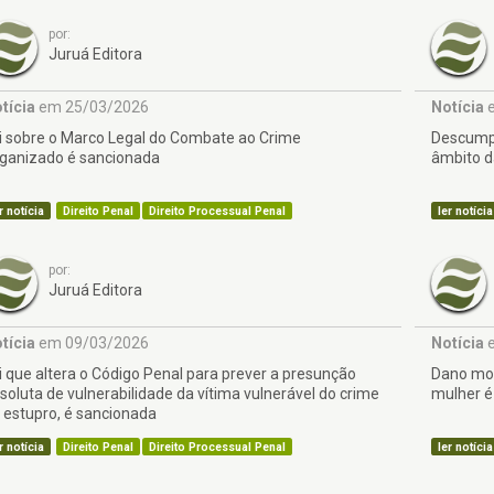
por:
Juruá Editora
tícia
em 25/03/2026
Notícia
e
i sobre o Marco Legal do Combate ao Crime
Descumpr
ganizado é sancionada
âmbito d
r notícia
Direito Penal
Direito Processual Penal
ler notícia
por:
Juruá Editora
tícia
em 09/03/2026
Notícia
e
i que altera o Código Penal para prever a presunção
Dano mor
soluta de vulnerabilidade da vítima vulnerável do crime
mulher é
 estupro, é sancionada
r notícia
Direito Penal
Direito Processual Penal
ler notícia