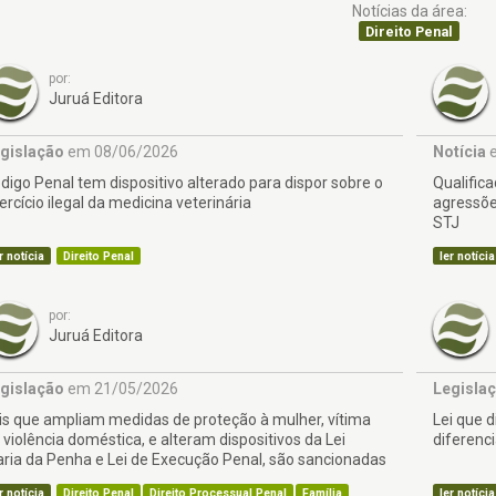
Notícias da área:
Direito Penal
por:
Juruá Editora
gislação
em 08/06/2026
Notícia
e
digo Penal tem dispositivo alterado para dispor sobre o
Qualific
ercício ilegal da medicina veterinária
agressõe
STJ
r notícia
Direito Penal
ler notícia
por:
Juruá Editora
gislação
em 21/05/2026
Legisla
is que ampliam medidas de proteção à mulher, vítima
Lei que d
 violência doméstica, e alteram dispositivos da Lei
diferenc
ria da Penha e Lei de Execução Penal, são sancionadas
r notícia
Direito Penal
Direito Processual Penal
Família
ler notícia