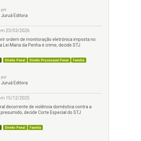
por:
Juruá Editora
m 23/03/2026
ir ordem de monitoração eletrônica imposta no
a Lei Maria da Penha é crime, decide STJ
Direito Penal
Direito Processual Penal
Família
por:
Juruá Editora
m 15/12/2025
al decorrente de violência doméstica contra a
 presumido, decide Corte Especial do STJ
Direito Penal
Família