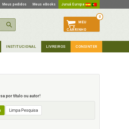
Meus pedidos
Meus eBooks
Juruá Europa
0
MEU
CARRINHO
INSTITUCIONAL
LIVREIROS
CONSINTER
a por título ou autor!
a