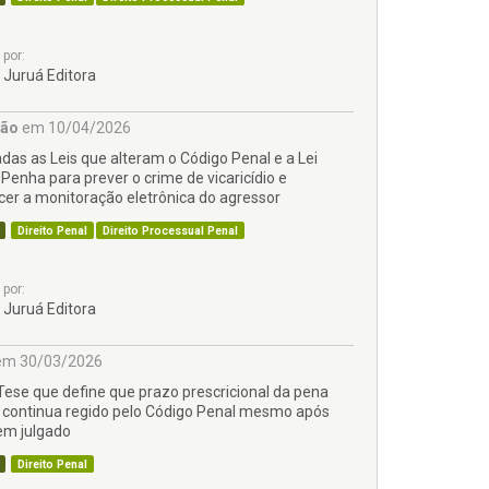
por:
Juruá Editora
ção
em 10/04/2026
das as Leis que alteram o Código Penal e a Lei
Penha para prever o crime de vicaricídio e
cer a monitoração eletrônica do agressor
Direito Penal
Direito Processual Penal
por:
Juruá Editora
m 30/03/2026
 Tese que define que prazo prescricional da pena
 continua regido pelo Código Penal mesmo após
 em julgado
Direito Penal